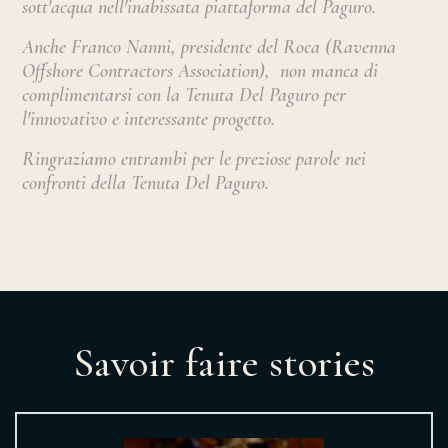
sott'acqua nell'inabissata piattaforma del Paguro.
Anche Franco Nanni, presidente del Roca (Ravenna
Offshore Contractors Association), non manca di
complimentarsi con la Tenuta Del Paguro per
l'innovativo e interessante progetto.
Ringraziamo entrambi per le preziose parole nei
confronti della Tenuta Del Paguro.
Savoir faire stories